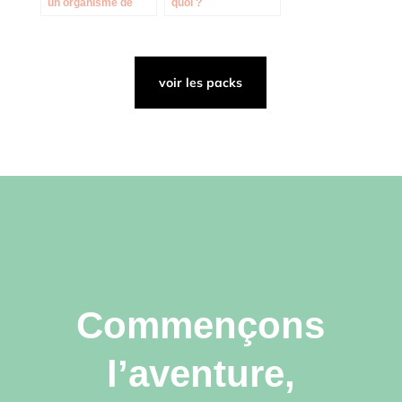
un organisme de
quoi ?
formation expert
dans les métiers de
la distribution, du
commerce et des
services.
voir les packs
Commençons
l’aventure,