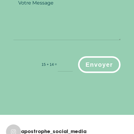
Envoyer
=
15 + 14
apostrophe_social_media